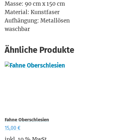
Mas­se: 90 cm x 150 cm
Mate­ri­al: Kunstfaser
Auf­hän­gung: Metallösen
waschbar
Ähnliche Produkte
Fahne Oberschlesien
15,00
€
inkl. 19 % MwSt.