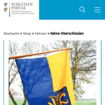
Startseite
>
Shop
>
Fahnen
> Fahne Oberschlesien