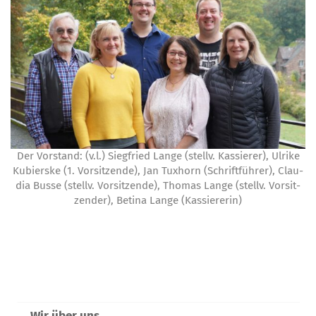
Der Vor­stand: (v.l.) Sieg­fried Lan­ge (stellv. Kas­sie­rer), Ulri­ke
Kubier­s­ke (1. Vor­sit­zen­de), Jan Tux­horn (Schrift­füh­rer), Clau­
dia Bus­se (stellv. Vor­sit­zen­de), Tho­mas Lan­ge (stellv. Vor­sit­
zen­der), Beti­na Lan­ge (Kas­sie­re­rin)
Wir über uns