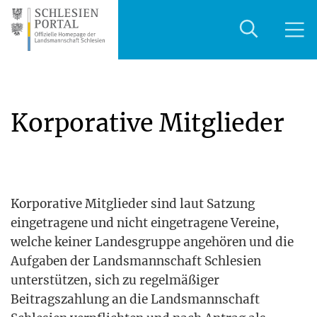
Korporative Mitglieder
Kor­po­ra­ti­ve Mit­glie­der sind laut Sat­zung
ein­ge­tra­ge­ne und nicht ein­ge­tra­ge­ne Ver­ei­ne,
wel­che kei­ner Lan­des­grup­pe ange­hö­ren und die
Auf­ga­ben der Lands­mann­schaft Schle­si­en
unter­stüt­zen, sich zu regel­mä­ßi­ger
Bei­trags­zah­lung an die Lands­mann­schaft