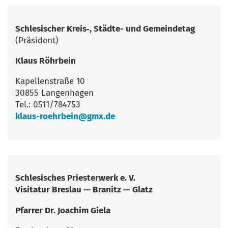
Schle­si­scher Kreis‑, Städ­te- und Gemein­de­tag
(Prä­si­dent)
Klaus Röhr­bein
Kapel­len­stra­ße 10
30855 Langenhagen
Tel.: 0511/784753
klaus-roehrbein@gmx.de
Schle­si­sches Pries­ter­werk e. V.
Visi­ta­tur Bres­lau — Bra­nitz — Glatz
Pfar­rer Dr. Joa­chim Giela