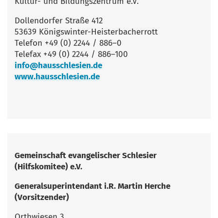
Kul­tur- und Bil­dungs­zen­trum e.V.
Dol­len­dor­fer Stra­ße 412
53639 Königswinter-Heisterbacherrott
Tele­fon +49 (0) 2244 / 886–0
Tele­fax +49 (0) 2244 / 886–100
info@hausschlesien.de
www.hausschlesien.de
Gemein­schaft evan­ge­li­scher Schle­si­er
(Hilfs­ko­mi­tee) e.V.
Gene­ral­su­per­in­ten­dant i.R. Mar­tin Her­che
(Vor­sit­zen­der)
Orth­wie­sen 3