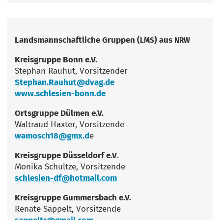
Lands­mann­schaft­li­che Grup­pen (
) aus
LMS
NRW
Kreis­grup­pe Bonn e.V.
Ste­phan Rau­hut, Vorsitzender
Stephan.Rauhut@dvag.de
www.schlesien-bonn.de
Orts­grup­pe Dül­men e.V.
Wal­traud Hax­ter, Vorsitzende
wamosch18@gmx.d
e
Kreis­grup­pe Düs­sel­dorf e.V
.
Moni­ka Schult­ze, Vorsitzende
schlesien-df@hotmail.com
Kreis­grup­pe Gum­mers­bach e.V.
Rena­te Sap­pelt, Vorsitzende