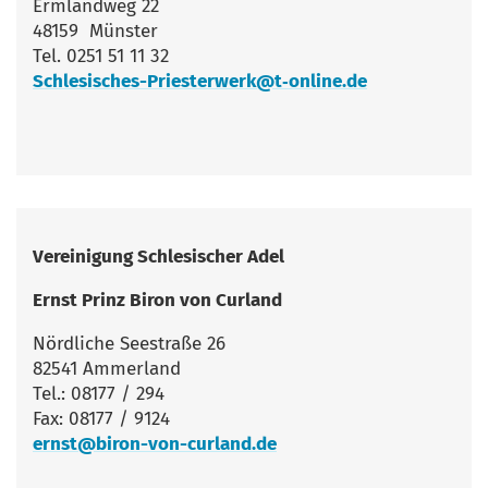
Erm­land­weg 22
48159 Münster
Tel. 0251 51 11 32
Schlesisches-Priesterwerk@t‑online.de
Ver­ei­ni­gung Schle­si­scher Adel
Ernst Prinz Biron von Curland
Nörd­li­che See­stra­ße 26
82541 Ammerland
Tel.: 08177 / 294
Fax: 08177 / 9124
ernst@biron-von-curland.de