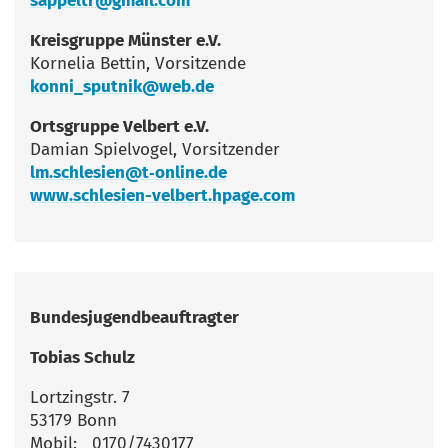
sappeltr@gmail.com
Kreis­grup­pe Müns­ter e.V.
Kor­ne­lia Bet­tin, Vorsitzende
konni_sputnik@web.de
Orts­grup­pe Vel­bert e.V.
Dami­an Spiel­vo­gel, Vorsitzender
lm.schlesien@t‑online.de
www.schlesien-velbert.hpage.com
Bun­des­ju­gend­be­auf­trag­ter
Tobi­as Schulz
Lortzingstr. 7
53179 Bonn
Mobil: 0170/7430177