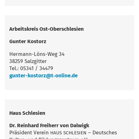
Arbeits­kreis Ost-Ober­schle­si­en
Gun­ter Kostorz
Her­mann-Löns-Weg 34
38259 Salzgitter
Tel.: 05341 / 34479
gunter-kostorz@t‑online.de
Haus Schle­si­en
Dr. Rein­hard Frei­herr von Dalwigk
Prä­si­dent Ver­ein
– Deut­sches
HAUS
SCHLESIEN