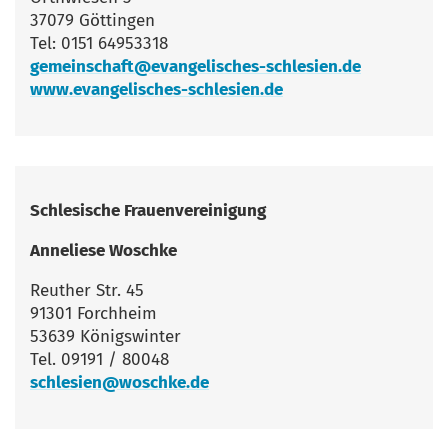
37079 Göttingen
Tel: 0151 64953318
gemeinschaft@evangelisches-schlesien.de
www.evangelisches-schlesien.de
Schle­si­sche Frauenvereinigung
Anne­lie­se Wosch­ke
Reu­ther Str. 45
91301 Forchheim
53639 Königswinter
Tel. 09191 / 80048
schlesien@woschke.de