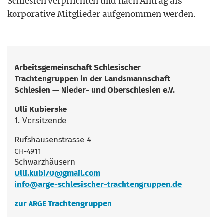
Schle­si­en ver­pflich­ten und nach Antrag als
kor­po­ra­ti­ve Mit­glie­der auf­ge­nom­men werden.
Arbeits­ge­mein­schaft Schle­si­scher
Trach­ten­grup­pen in der Lands­mann­schaft
Schle­si­en — Nie­der- und Ober­schle­si­en e.V.
Ulli Kubier­s­ke
1. Vor­sit­zen­de
Rufs­hau­sen­stras­se 4
CH-4911
Schwarzhäusern
Ulli.kubi70@gmail.com
info@arge-schlesischer-trachtengruppen.de
zur
Trachtengruppen
ARGE