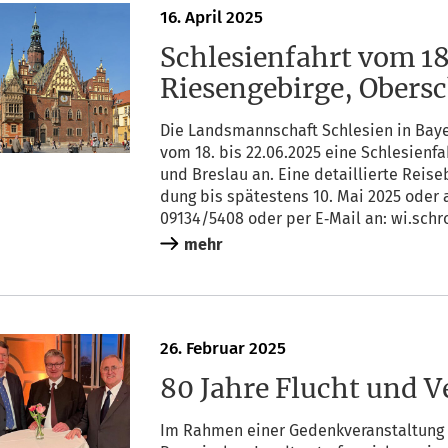
16. April 2025
Schlesienfahrt vom 18
Riesengebirge, Obersc
Die Lands­mann­schaft Schle­si­en in Bay­er
vom 18. bis 22.06.2025 eine Schle­si­en­fah
und Bres­lau an. Eine detail­lier­te Rei­s
dung bis spä­tes­tens 10. Mai 2025 oder a
09134/5408 oder per E‑Mail an: wi.sch
mehr
26. Febru­ar 2025
80 Jahre Flucht und V
Im Rah­men einer Gedenk­ver­an­stal­tung 