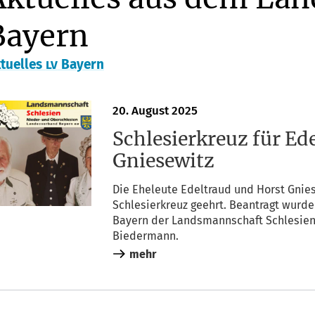
Bayern
tu­el­les
Bay­ern
LV
20. August 2025
Schlesierkreuz für Ed
Gniesewitz
Die Ehe­leu­te Edel­traud und Horst Gnie­
Schle­si­er­kreuz geehrt. Bean­tragt wur­
Bay­ern der Lands­mann­schaft Schle­si­en
Biedermann.
mehr