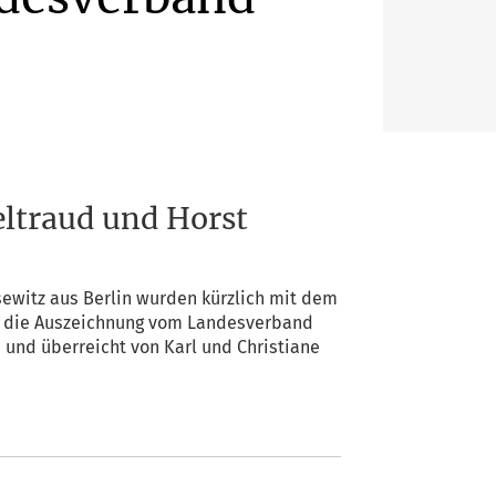
eltraud und Horst
se­witz aus Ber­lin wur­den kürz­lich mit dem
de die Aus­zeich­nung vom Lan­des­ver­band
 und über­reicht von Karl und Chris­tia­ne