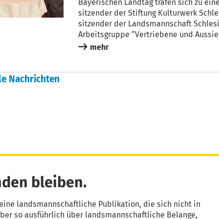
Baye­ri­schen Land­tag tra­fen sich zu ei
sit­zen­der der Stif­tung Kul­tur­werk Schl
sit­zen­der der Lands­mann­schaft Schle­si­
Arbeits­grup­pe “Ver­trie­be­ne und Aus­si
mehr
le Nach­rich­ten
den bleiben.
eine landsmannschaftliche Publikation, die sich nicht in
aber so ausführlich über landsmannschaftliche Belange,