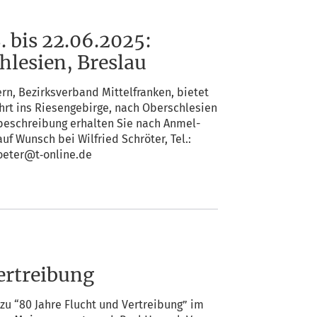
. bis 22.06.2025:
hlesien, Breslau
n, Bezirks­ver­band Mit­tel­fran­ken, bie­tet
rt ins Rie­sen­ge­bir­ge, nach Ober­schle­si­en
e­be­schrei­bung erhal­ten Sie nach Anmel­
uf Wunsch bei Wil­fried Schrö­ter, Tel.:
roeter@t‑online.de
ertreibung
zu “80 Jah­re Flucht und Ver­trei­bung” im