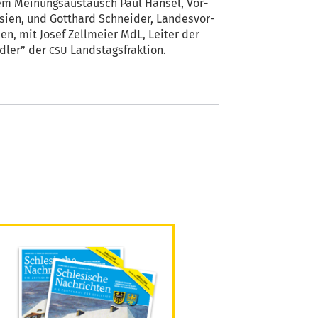
nem Mei­nungs­aus­tausch Paul Han­sel, Vor­
e­si­en, und Gott­hard Schnei­der, Lan­des­vor­
en, mit Josef Zell­mei­er MdL, Lei­ter der
ed­ler” der
Landstagsfraktion.
CSU