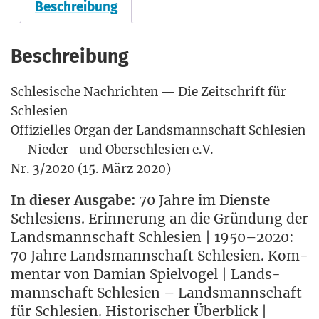
Beschreibung
Beschreibung
Schle­si­sche Nach­rich­ten — Die Zeit­schrift für
Schlesien
Offi­zi­el­les Organ der Lands­mann­schaft Schle­si­en
— Nie­der- und Ober­schle­si­en e.V.
Nr. 3/2020 (15. März 2020)
In die­ser Aus­ga­be:
70 Jah­re im Diens­te
Schle­si­ens. Erin­ne­rung an die Grün­dung der
Lands­mann­schaft Schle­si­en | 1950–2020:
70 Jah­re Lands­mann­schaft Schle­si­en. Kom­
men­tar von Dami­an Spiel­vo­gel | Lands­
mann­schaft Schle­si­en – Lands­mann­schaft
für Schle­si­en. His­to­ri­scher Über­blick |