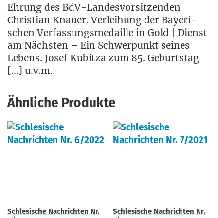
Ehrung des BdV-Lan­des­vor­sit­zen­den
Chris­ti­an Knau­er. Ver­lei­hung der Baye­ri­
schen Ver­fas­sungs­me­dail­le in Gold | Dienst
am Nächs­ten – Ein Schwer­punkt sei­nes
Lebens. Josef Kubitza zum 85. Geburts­tag
[…] u.v.m.
Ähnliche Produkte
Schlesische Nachrichten Nr.
Schlesische Nachrichten Nr.