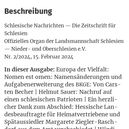
Beschreibung
Schle­si­sche Nach­rich­ten — Die Zeit­schrift für
Schlesien
Offi­zi­el­les Organ der Lands­mann­schaft Schle­si­en
— Nie­der- und Ober­schle­si­en e.V.
Nr. 2/2024, 15. Febru­ar 2024
In die­ser Aus­ga­be:
Euro­pa der Viel­falt:
Nomen est omen: Namens­än­de­run­gen und
Auf­ga­ben­er­wei­te­rung des
: Von Cars­
BKGE
ten Becher | Hel­mut Sau­er: Nach­ruf auf
einen schle­si­schen Patrio­ten | Ein herz­li­
cher Dank zum Abschied: Hes­si­sche Lan­
des­be­auf­trag­te für Hei­mat­ver­trie­be­ne und
Spät­aus­sied­ler Mar­ga­re­te Zieg­ler-Rasch­