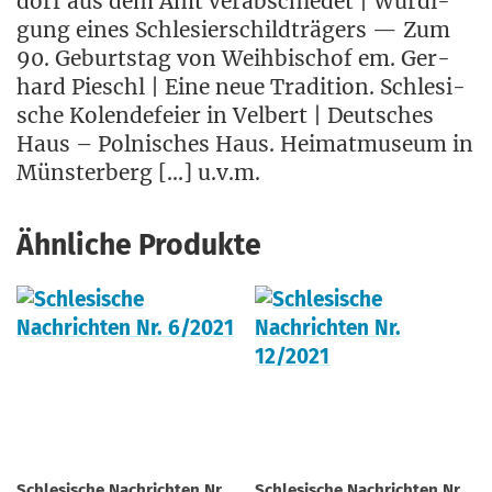
dorf aus dem Amt ver­ab­schie­det | Wür­di­
gung eines Schle­si­er­schild­trä­gers — Zum
90. Geburts­tag von Weih­bi­schof em. Ger­
hard Pie­schl | Eine neue Tra­di­ti­on. Schle­si­
sche Kolen­de­fei­er in Vel­bert | Deut­sches
Haus – Pol­ni­sches Haus. Hei­mat­mu­se­um in
Müns­ter­berg […] u.v.m.
Ähnliche Produkte
Schlesische Nachrichten Nr.
Schlesische Nachrichten Nr.