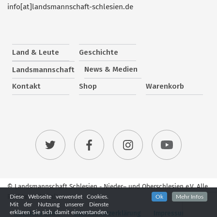
info[at]landsmannschaft-schlesien.de
Land & Leute
Geschichte
News & Medien
Landsmannschaft
Kontakt
Shop
Warenkorb
© Landsmannschaft Schlesien - Nieder– und Oberschlesien e.V. Alle
Rechte vorbehalten.
Diese Webseite verwendet Cookies.
Ok
Mehr Infos
Mit der Nutzung unserer Dienste
Nützliche Links
Datenschutzerklärung
Impressum
erklären Sie sich damit einverstanden,