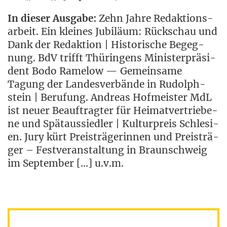
In die­ser Aus­ga­be:
Zehn Jah­re Redak­ti­ons­
ar­beit. Ein klei­nes Jubi­lä­um: Rück­schau und
Dank der Redak­ti­on | His­to­ri­sche Begeg­
nung. BdV trifft Thü­rin­gens Minis­ter­prä­si­
dent Bodo Rame­low — Gemein­sa­me
Tagung der Lan­des­ver­bän­de in Rudolph­
stein | Beru­fung. Andre­as Hof­meis­ter MdL
ist neu­er Beauf­trag­ter für Hei­mat­ver­trie­be­
ne und Spät­aus­sied­ler | Kul­tur­preis Schle­si­
en. Jury kürt Preis­trä­ge­rin­nen und Preis­trä­
ger – Fest­ver­an­stal­tung in Braun­schweig
im Sep­tem­ber […] u.v.m.