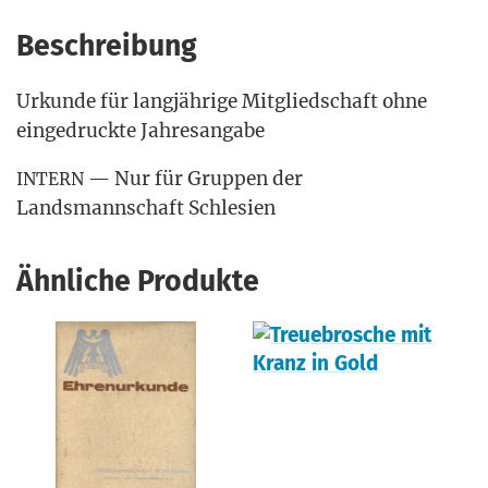
Beschreibung
Urkun­de für lang­jäh­ri­ge Mit­glied­schaft ohne
ein­ge­druck­te Jahresangabe
— Nur für Grup­pen der
INTERN
Lands­mann­schaft Schlesien
Ähnliche Produkte