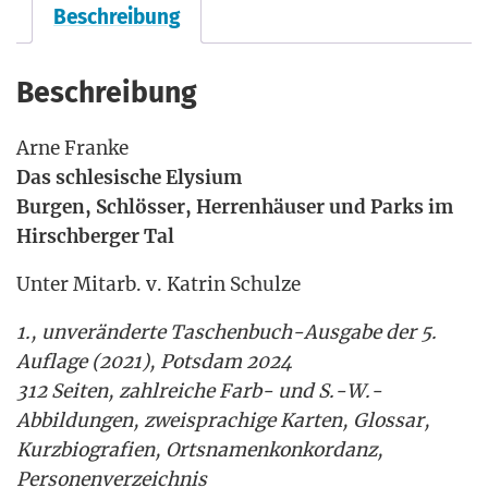
Beschreibung
Beschreibung
Arne Fran­ke
Das schle­si­sche Elysium
Bur­gen, Schlös­ser, Her­ren­häu­ser und Parks im
Hirsch­ber­ger Tal
Unter Mit­arb. v. Kat­rin Schulze
1., unver­än­der­te Taschen­buch-Aus­ga­be der 5.
Auf­la­ge (2021), Pots­dam 2024
312 Sei­ten, zahl­rei­che Farb- und S.-W.-
Abbildungen, zwei­spra­chi­ge Kar­ten, Glos­sar,
Kurz­bio­gra­fien, Orts­na­men­kon­kor­danz,
Personenverzeichnis