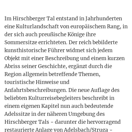
Im Hirsch­ber­ger Tal ent­stand in Jahr­hun­der­ten
eine Kul­tur­land­schaft von euro­päi­schem Rang, in
der sich auch preu­ßi­sche Köni­ge ihre
Som­mer­sit­ze errich­te­ten. Der reich bebil­der­te
kunst­his­to­ri­sche Füh­rer wid­met sich jedem
Objekt mit einer Beschrei­bung und einem kur­zen
Abriss sei­ner Geschich­te, ergänzt durch die
Regi­on all­ge­mein betref­fen­de The­men,
tou­ris­ti­sche Hin­wei­se und
Anfahrts­be­schrei­bun­gen. Die neue Auf­la­ge des
belieb­ten Kul­tur­rei­se­be­glei­ters beschreibt in
einem eige­nen Kapi­tel nun auch bedeu­ten­de
Adels­sit­ze in der nähe­ren Umge­bung des
Hirsch­ber­ger Tals − dar­un­ter die her­vor­ra­gend
restau­rier­te Anla­ge von Adelsbach/Struga −