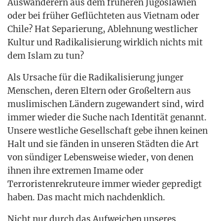
Aus­wan­de­rern aus dem frü­he­ren Jugo­sla­wi­en
oder bei frü­her Geflüch­te­ten aus Viet­nam oder
Chi­le? Hat Sepa­rie­rung, Ableh­nung west­li­cher
Kul­tur und Radi­ka­li­sie­rung wirk­lich nichts mit
dem Islam zu tun?
Als Ursa­che für die Radi­ka­li­sie­rung jun­ger
Men­schen, deren Eltern oder Groß­el­tern aus
mus­li­mi­schen Län­dern zuge­wan­dert sind, wird
immer wie­der die Suche nach Iden­ti­tät genannt.
Unse­re west­li­che Gesell­schaft gebe ihnen kei­nen
Halt und sie fän­den in unse­ren Städ­ten die Art
von sün­di­ger Lebens­wei­se wie­der, von denen
ihnen ihre extre­men Ima­me oder
Ter­ro­ris­ten­re­kru­teu­re immer wie­der gepre­digt
haben. Das macht mich nachdenklich.
Nicht nur durch das Auf­wei­chen unse­res