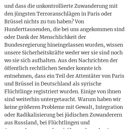
und dass die unkon­trol­lier­te Zuwan­de­rung mit
den jüngs­ten Ter­ror­an­schlä­gen in Paris oder
Brüs­sel nichts zu tun haben? Von
Hun­dert­tau­sen­den, die bei uns ange­kom­men sind
oder Dank der Mensch­lich­keit der
Bun­des­re­gie­rung hin­ein­ge­las­sen wur­den, wis­sen
unse­re Sicher­heits­kräf­te weder wer sie sind noch
wo sie sich auf­hal­ten. Aus den Nach­rich­ten der
öffent­lich recht­li­chen Sen­der konn­te ich
ent­neh­men, dass ein Teil der Atten­tä­ter von Paris
und Brüs­sel in Deutsch­land als syri­sche
Flücht­lin­ge regis­triert wur­den. Eini­ge von ihnen
sind wei­ter­hin unter­ge­taucht. War­um haben wir
kei­ne grö­ße­ren Pro­ble­me mit Gewalt, Inte­gra­ti­on
oder Radi­ka­li­sie­rung bei jüdi­schen Zuwan­de­rern
aus Russ­land, bei Flücht­lin­gen und