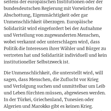
sei­tens der euro­päi­schen Insti­tu­tio­nen oder der
bun­des­deut­schen Regie­rung mit Vor­wür­fen der
Abschot­tung, Eigen­mäch­tig­keit oder gar
Unmensch­lich­keit über­zo­gen. Euro­päi­sche
Soli­da­ri­tät wird ein­ge­for­dert bei der Auf­nah­me
und Ver­tei­lung von zuge­wan­der­ten Men­schen,
wobei ver­kannt oder unter­schla­gen wird, dass
Poli­tik die Inter­es­sen ihrer Wäh­ler und Bür­ger zu
ver­tre­ten hat und Soli­da­ri­tät indi­vi­du­ell und kein
insti­tu­tio­nel­ler Selbst­zweck ist.
Die Unmensch­lich­keit, die unter­stellt wird, will
sagen, dass Men­schen, die Zuflucht vor Krieg
und Ver­fol­gung suchen und unmit­tel­bar um Leib
und Leben fürch­ten müs­sen, abge­wie­sen wer­den.
In der Tür­kei, Grie­chen­land, Tune­si­en oder
Alge­ri­en und Marok­ko gibt es kei­nen Krieg.