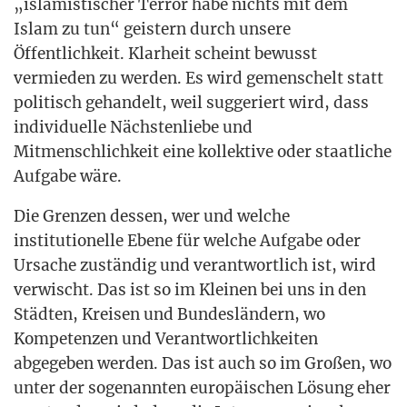
„isla­mis­ti­scher Ter­ror habe nichts mit dem
Islam zu tun“ geis­tern durch unse­re
Öffent­lich­keit. Klar­heit scheint bewusst
ver­mie­den zu wer­den. Es wird gemen­schelt statt
poli­tisch gehan­delt, weil sug­ge­riert wird, dass
indi­vi­du­el­le Nächs­ten­lie­be und
Mit­mensch­lich­keit eine kol­lek­ti­ve oder staat­li­che
Auf­ga­be wäre.
Die Gren­zen des­sen, wer und wel­che
insti­tu­tio­nel­le Ebe­ne für wel­che Auf­ga­be oder
Ursa­che zustän­dig und ver­ant­wort­lich ist, wird
ver­wischt. Das ist so im Klei­nen bei uns in den
Städ­ten, Krei­sen und Bun­des­län­dern, wo
Kom­pe­ten­zen und Ver­ant­wort­lich­kei­ten
abge­ge­ben wer­den. Das ist auch so im Gro­ßen, wo
unter der soge­nann­ten euro­päi­schen Lösung eher