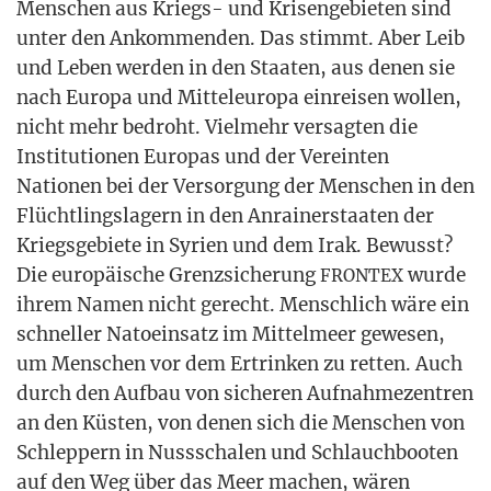
Men­schen aus Kriegs- und Kri­sen­ge­bie­ten sind
unter den Ankom­men­den. Das stimmt. Aber Leib
und Leben wer­den in den Staa­ten, aus denen sie
nach Euro­pa und Mit­tel­eu­ro­pa ein­rei­sen wol­len,
nicht mehr bedroht. Viel­mehr ver­sag­ten die
Insti­tu­tio­nen Euro­pas und der Ver­ein­ten
Natio­nen bei der Ver­sor­gung der Men­schen in den
Flücht­lings­la­gern in den Anrai­ner­staa­ten der
Kriegs­ge­bie­te in Syri­en und dem Irak. Bewusst?
Die euro­päi­sche Grenz­si­che­rung
wur­de
FRONTEX
ihrem Namen nicht gerecht. Mensch­lich wäre ein
schnel­ler Nato­ein­satz im Mit­tel­meer gewe­sen,
um Men­schen vor dem Ertrin­ken zu ret­ten. Auch
durch den Auf­bau von siche­ren Auf­nah­me­zen­tren
an den Küs­ten, von denen sich die Men­schen von
Schlep­pern in Nuss­scha­len und Schlauch­boo­ten
auf den Weg über das Meer machen, wären