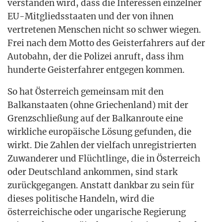
ver­stan­den wird, dass die Inter­es­sen ein­zel­ner
EU-Mit­glieds­staa­ten und der von ihnen
ver­tre­te­nen Men­schen nicht so schwer wie­gen.
Frei nach dem Mot­to des Geis­ter­fah­rers auf der
Auto­bahn, der die Poli­zei anruft, dass ihm
hun­der­te Geis­ter­fah­rer ent­ge­gen kommen.
So hat Öster­reich gemein­sam mit den
Bal­kan­staa­ten (ohne Grie­chen­land) mit der
Grenz­schlie­ßung auf der Bal­kan­rou­te eine
wirk­li­che euro­päi­sche Lösung gefun­den, die
wirkt. Die Zah­len der viel­fach unre­gis­trier­ten
Zuwan­de­rer und Flücht­lin­ge, die in Öster­reich
oder Deutsch­land ankom­men, sind stark
zurück­ge­gan­gen. Anstatt dank­bar zu sein für
die­ses poli­ti­sche Han­deln, wird die
öster­rei­chi­sche oder unga­ri­sche Regie­rung