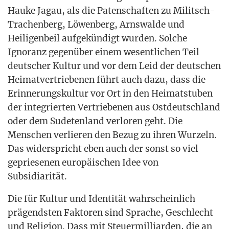
Hau­ke Jag­au, als die Paten­schaf­ten zu Milit­sch-
Tra­chen­berg, Löwen­berg, Arns­wal­de und
Hei­li­gen­beil auf­ge­kün­digt wur­den. Sol­che
Igno­ranz gegen­über einem wesent­li­chen Teil
deut­scher Kul­tur und vor dem Leid der deut­schen
Hei­mat­ver­trie­be­nen führt auch dazu, dass die
Erin­ne­rungs­kul­tur vor Ort in den Hei­mat­stu­ben
der inte­grier­ten Ver­trie­be­nen aus Ost­deutsch­land
oder dem Sude­ten­land ver­lo­ren geht. Die
Men­schen ver­lie­ren den Bezug zu ihren Wur­zeln.
Das wider­spricht eben auch der sonst so viel
geprie­se­nen euro­päi­schen Idee von
Subsidiarität.
Die für Kul­tur und Iden­ti­tät wahr­schein­lich
prä­gends­ten Fak­to­ren sind Spra­che, Geschlecht
und Reli­gi­on. Dass mit Steu­er­mil­li­ar­den, die an