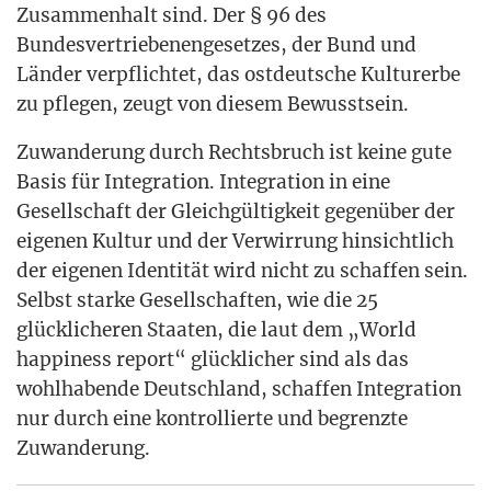
Zusam­men­halt sind. Der § 96 des
Bun­des­ver­trie­be­nen­ge­set­zes, der Bund und
Län­der ver­pflich­tet, das ost­deut­sche Kul­tur­er­be
zu pfle­gen, zeugt von die­sem Bewusstsein.
Zuwan­de­rung durch Rechts­bruch ist kei­ne gute
Basis für Inte­gra­ti­on. Inte­gra­ti­on in eine
Gesell­schaft der Gleich­gül­tig­keit gegen­über der
eige­nen Kul­tur und der Ver­wir­rung hin­sicht­lich
der eige­nen Iden­ti­tät wird nicht zu schaf­fen sein.
Selbst star­ke Gesell­schaf­ten, wie die 25
glück­li­che­ren Staa­ten, die laut dem „World
hap­pi­ness report“ glück­li­cher sind als das
wohl­ha­ben­de Deutsch­land, schaf­fen Inte­gra­ti­on
nur durch eine kon­trol­lier­te und begrenz­te
Zuwanderung.