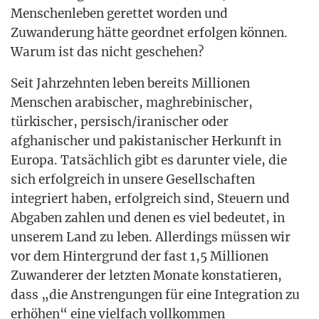
Men­schen­le­ben geret­tet wor­den und
Zuwan­de­rung hät­te geord­net erfol­gen kön­nen.
War­um ist das nicht geschehen?
Seit Jahr­zehn­ten leben bereits Mil­lio­nen
Men­schen ara­bi­scher, maghre­bi­ni­scher,
tür­ki­scher, persisch/iranischer oder
afgha­ni­scher und paki­sta­ni­scher Her­kunft in
Euro­pa. Tat­säch­lich gibt es dar­un­ter vie­le, die
sich erfolg­reich in unse­re Gesell­schaf­ten
inte­griert haben, erfolg­reich sind, Steu­ern und
Abga­ben zah­len und denen es viel bedeu­tet, in
unse­rem Land zu leben. Aller­dings müs­sen wir
vor dem Hin­ter­grund der fast 1,5 Mil­lio­nen
Zuwan­de­rer der letz­ten Mona­te kon­sta­tie­ren,
dass „die Anstren­gun­gen für eine Inte­gra­ti­on zu
erhö­hen“ eine viel­fach voll­kom­men