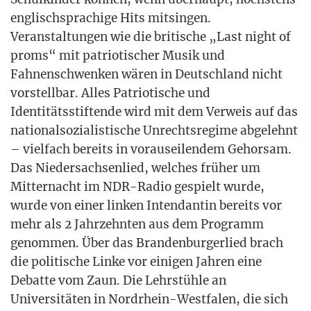
eng­lisch­spra­chi­ge Hits mit­sin­gen.
Ver­an­stal­tun­gen wie die bri­ti­sche „Last night of
proms“ mit patrio­ti­scher Musik und
Fah­nen­schwen­ken wären in Deutsch­land nicht
vor­stell­bar. Alles Patrio­ti­sche und
Iden­ti­täts­stif­ten­de wird mit dem Ver­weis auf das
natio­nal­so­zia­lis­ti­sche Unrechts­re­gime abge­lehnt
– viel­fach bereits in vor­aus­ei­len­dem Gehor­sam.
Das Nie­der­sach­sen­lied, wel­ches frü­her um
Mit­ter­nacht im NDR-Radio gespielt wur­de,
wur­de von einer lin­ken Inten­dan­tin bereits vor
mehr als 2 Jahr­zehn­ten aus dem Pro­gramm
genom­men. Über das Bran­den­bur­ger­lied brach
die poli­ti­sche Lin­ke vor eini­gen Jah­ren eine
Debat­te vom Zaun. Die Lehr­stüh­le an
Uni­ver­si­tä­ten in Nord­rhein-West­fa­len, die sich