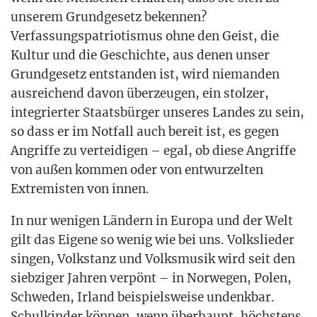
unse­rem Grund­ge­setz beken­nen?
Ver­fas­sungs­pa­trio­tis­mus ohne den Geist, die
Kul­tur und die Geschich­te, aus denen unser
Grund­ge­setz ent­stan­den ist, wird nie­man­den
aus­rei­chend davon über­zeu­gen, ein stol­zer,
inte­grier­ter Staats­bür­ger unse­res Lan­des zu sein,
so dass er im Not­fall auch bereit ist, es gegen
Angrif­fe zu ver­tei­di­gen – egal, ob die­se Angrif­fe
von außen kom­men oder von ent­wur­zel­ten
Extre­mis­ten von innen.
In nur weni­gen Län­dern in Euro­pa und der Welt
gilt das Eige­ne so wenig wie bei uns. Volks­lie­der
sin­gen, Volks­tanz und Volks­mu­sik wird seit den
sieb­zi­ger Jah­ren ver­pönt – in Nor­we­gen, Polen,
Schwe­den, Irland bei­spiels­wei­se undenk­bar.
Schul­kin­der kön­nen, wenn über­haupt, höchs­tens