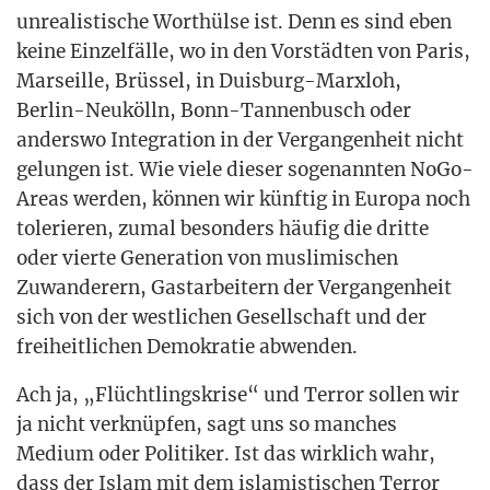
unrea­lis­ti­sche Wort­hül­se ist. Denn es sind eben
kei­ne Ein­zel­fäl­le, wo in den Vor­städ­ten von Paris,
Mar­seil­le, Brüs­sel, in Duis­burg-Marx­loh,
Ber­lin-Neu­kölln, Bonn-Tan­nen­busch oder
anders­wo Inte­gra­ti­on in der Ver­gan­gen­heit nicht
gelun­gen ist. Wie vie­le die­ser soge­nann­ten NoGo-
Are­as wer­den, kön­nen wir künf­tig in Euro­pa noch
tole­rie­ren, zumal beson­ders häu­fig die drit­te
oder vier­te Gene­ra­ti­on von mus­li­mi­schen
Zuwan­de­rern, Gast­ar­bei­tern der Ver­gan­gen­heit
sich von der west­li­chen Gesell­schaft und der
frei­heit­li­chen Demo­kra­tie abwenden.
Ach ja, „Flücht­lings­kri­se“ und Ter­ror sol­len wir
ja nicht ver­knüp­fen, sagt uns so man­ches
Medi­um oder Poli­ti­ker. Ist das wirk­lich wahr,
dass der Islam mit dem isla­mis­ti­schen Ter­ror