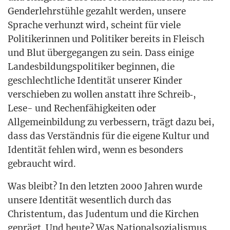
Gen­der­lehr­stüh­le gezahlt wer­den, unse­re
Spra­che ver­hunzt wird, scheint für vie­le
Poli­ti­ke­rin­nen und Poli­ti­ker bereits in Fleisch
und Blut über­ge­gan­gen zu sein. Dass eini­ge
Lan­des­bil­dungs­po­li­ti­ker begin­nen, die
geschlecht­li­che Iden­ti­tät unse­rer Kin­der
ver­schie­ben zu wol­len anstatt ihre Schreib‑,
Lese- und Rechen­fä­hig­kei­ten oder
All­ge­mein­bil­dung zu ver­bes­sern, trägt dazu bei,
dass das Ver­ständ­nis für die eige­ne Kul­tur und
Iden­ti­tät feh­len wird, wenn es beson­ders
gebraucht wird.
Was bleibt? In den letz­ten 2000 Jah­ren wur­de
unse­re Iden­ti­tät wesent­lich durch das
Chris­ten­tum, das Juden­tum und die Kir­chen
geprägt. Und heu­te? Was Natio­nal­so­zia­lis­mus