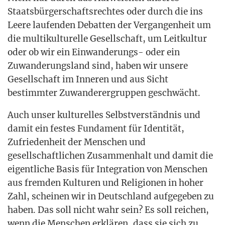
Staats­bür­ger­schafts­rech­tes oder durch die ins
Lee­re lau­fen­den Debat­ten der Ver­gan­gen­heit um
die mul­ti­kul­tu­rel­le Gesell­schaft, um Leit­kul­tur
oder ob wir ein Ein­wan­de­rungs- oder ein
Zuwan­de­rungs­land sind, haben wir unse­re
Gesell­schaft im Inne­ren und aus Sicht
bestimm­ter Zuwan­de­rer­grup­pen geschwächt.
Auch unser kul­tu­rel­les Selbst­ver­ständ­nis und
damit ein fes­tes Fun­da­ment für Iden­ti­tät,
Zufrie­den­heit der Men­schen und
gesell­schaft­li­chen Zusam­men­halt und damit die
eigent­li­che Basis für Inte­gra­ti­on von Men­schen
aus frem­den Kul­tu­ren und Reli­gio­nen in hoher
Zahl, schei­nen wir in Deutsch­land auf­ge­ge­ben zu
haben. Das soll nicht wahr sein? Es soll rei­chen,
wenn die Men­schen erklä­ren, dass sie sich zu