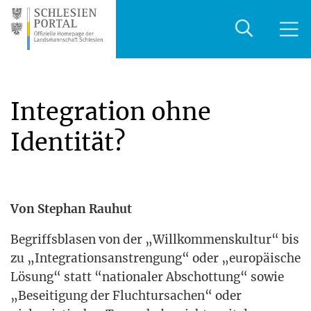
Integration ohne
Identität?
Von Ste­phan Rauhut
Begriffs­bla­sen von der „Will­kom­mens­kul­tur“ bis
zu „Inte­gra­ti­ons­an­stren­gung“ oder „euro­päi­sche
Lösung“ statt “natio­na­ler Abschot­tung“ sowie
„Besei­ti­gung der Flucht­ur­sa­chen“ oder