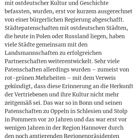
mit ost­deut­scher Kul­tur und Geschich­te
befass­ten, wur­den, erst vor kur­zem aus­ge­rech­net
von einer bür­ger­li­chen Regie­rung abge­schafft.
Städ­te­pa­ten­schaf­ten mit ost­deut­schen Städ­ten,
die heu­te in Polen oder Russ­land lie­gen, haben
vie­le Städ­te gemein­sam mit den
Lands­mann­schaf­ten zu erfolg­rei­chen
Part­ner­schaf­ten wei­ter­ent­wi­ckelt. Sehr vie­le
Paten­schaf­ten aller­dings wur­den – zumeist von
rot-grü­nen Mehr­hei­ten – mit dem Ver­weis
gekün­digt, dass die­se Erin­ne­rung an die Her­kunft
der Ver­trie­be­nen und ihre Kul­tur nicht mehr
zeit­ge­mäß sei. Das war so in Bonn und sei­nen
Paten­schaf­ten zu Oppeln in Schle­si­en und Stolp
in Pom­mern vor 20 Jah­ren und das war erst vor
weni­gen Jah­ren in der Regi­on Han­no­ver durch
den noch amtie­ren­den Regio­nen­prä­si­den­ten