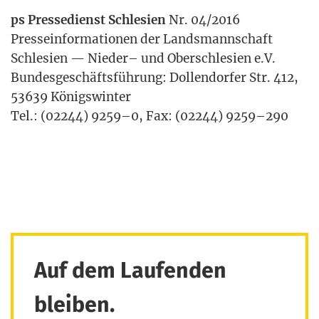
ps Pres­se­dienst Schle­sien
Nr. 04/2016
Pres­se­in­for­ma­tio­nen der Lands­mann­schaft
Schle­sien — Nie­der– und Ober­schle­sien e.V.
Bun­des­ge­schäfts­füh­rung: Dol­len­dor­fer Str. 412,
53639 Königswinter
Tel.: (02244) 9259–0, Fax: (02244) 9259–290
Auf dem Laufenden
bleiben.