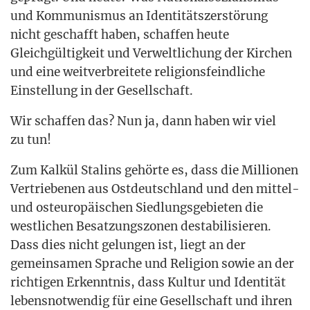
und Kom­mu­nis­mus an Iden­ti­täts­zer­stö­rung
nicht geschafft haben, schaf­fen heu­te
Gleich­gül­tig­keit und Ver­welt­li­chung der Kir­chen
und eine weit­ver­brei­te­te reli­gi­ons­feind­li­che
Ein­stel­lung in der Gesellschaft.
Wir schaf­fen das? Nun ja, dann haben wir viel
zu tun!
Zum Kal­kül Sta­lins gehör­te es, dass die Mil­lio­nen
Ver­trie­be­nen aus Ost­deutsch­land und den mit­tel-
und ost­eu­ro­päi­schen Sied­lungs­ge­bie­ten die
west­li­chen Besat­zungs­zo­nen desta­bi­li­sie­ren.
Dass dies nicht gelun­gen ist, liegt an der
gemein­sa­men Spra­che und Reli­gi­on sowie an der
rich­ti­gen Erkennt­nis, dass Kul­tur und Iden­ti­tät
lebens­not­wen­dig für eine Gesell­schaft und ihren