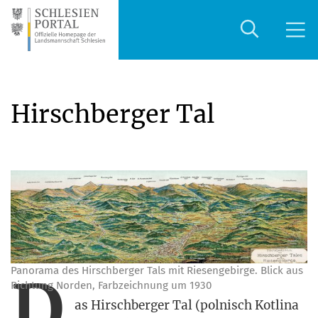
Hirschberger Tal
Pan­ora­ma des Hirsch­ber­ger Tals mit Rie­sen­ge­bir­ge. Blick aus
D
Rich­tung Nor­den, Farb­zeich­nung um 1930
as Hirsch­ber­ger Tal (pol­nisch Kot­li­na