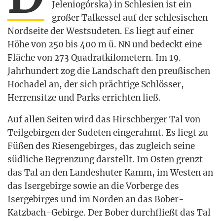
Jele­nio­gór­s­ka) in Schle­si­en ist ein
gro­ßer Tal­kes­sel auf der schle­si­schen
Nord­sei­te der West­su­de­ten. Es liegt auf einer
Höhe von 250 bis 400 m ü.
und bedeckt eine
NN
Flä­che von 273 Qua­drat­ki­lo­me­tern. Im 19.
Jahr­hun­dert zog die Land­schaft den preu­ßi­schen
Hoch­adel an, der sich präch­ti­ge Schlös­ser,
Her­ren­sit­ze und Parks errich­ten ließ.
Auf allen Sei­ten wird das Hirsch­ber­ger Tal von
Teil­ge­bir­gen der Sude­ten ein­ge­rahmt. Es liegt zu
Füßen des Rie­sen­ge­bir­ges, das zugleich sei­ne
süd­li­che Begren­zung dar­stellt. Im Osten grenzt
das Tal an den Lan­des­hu­ter Kamm, im Wes­ten an
das Iser­ge­bir­ge sowie an die Vor­ber­ge des
Iser­ge­bir­ges und im Nor­den an das Bober-
Katz­bach-Gebir­ge. Der Bober durch­fließt das Tal