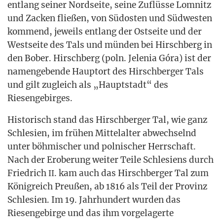
ent­lang sei­ner Nord­sei­te, sei­ne Zuflüs­se Lom­nitz
und Zacken flie­ßen, von Süd­os­ten und Süd­wes­ten
kom­mend, jeweils ent­lang der Ost­sei­te und der
West­sei­te des Tals und mün­den bei Hirsch­berg in
den Bober. Hirsch­berg (poln. Jele­nia Góra) ist der
namen­ge­ben­de Haupt­ort des Hirsch­ber­ger Tals
und gilt zugleich als „Haupt­stadt“ des
Riesengebirges.
His­to­risch stand das Hirsch­ber­ger Tal, wie ganz
Schle­si­en, im frü­hen Mit­tel­al­ter abwech­selnd
unter böh­mi­scher und pol­ni­scher Herr­schaft.
Nach der Erobe­rung wei­ter Tei­le Schle­si­ens durch
Fried­rich
. kam auch das Hirsch­ber­ger Tal zum
II
König­reich Preu­ßen, ab 1816 als Teil der Pro­vinz
Schle­si­en. Im 19. Jahr­hun­dert wur­den das
Rie­sen­ge­bir­ge und das ihm vor­ge­la­ger­te