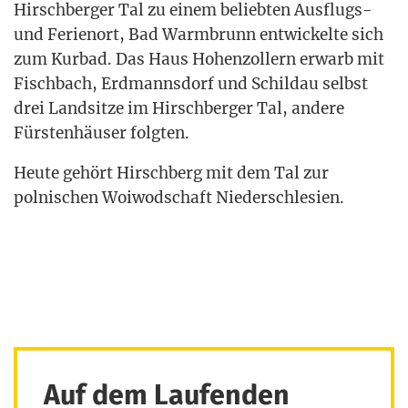
Hirsch­ber­ger Tal zu einem belieb­ten Aus­flugs-
und Feri­en­ort, Bad Warm­brunn ent­wi­ckel­te sich
zum Kur­bad. Das Haus Hohen­zol­lern erwarb mit
Fisch­bach, Erd­manns­dorf und Schil­dau selbst
drei Land­sit­ze im Hirsch­ber­ger Tal, ande­re
Fürs­ten­häu­ser folgten.
Heu­te gehört Hirsch­berg mit dem Tal zur
pol­ni­schen Woi­wod­schaft Niederschlesien.
Auf dem Laufenden