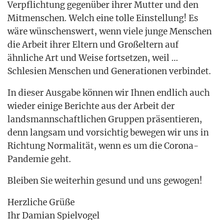
Ver­pflich­tung gegen­über ihrer Mut­ter und den
Mit­men­schen. Welch eine tol­le Ein­stel­lung! Es
wäre wün­schens­wert, wenn vie­le jun­ge Men­schen
die Arbeit ihrer Eltern und Groß­el­tern auf
ähn­li­che Art und Wei­se fort­set­zen, weil …
Schle­si­en Men­schen und Gene­ra­tio­nen verbindet.
In die­ser Aus­ga­be kön­nen wir Ihnen end­lich auch
wie­der eini­ge Berich­te aus der Arbeit der
lands­mann­schaft­li­chen Grup­pen prä­sen­tie­ren,
denn lang­sam und vor­sich­tig bewe­gen wir uns in
Rich­tung Nor­ma­li­tät, wenn es um die Coro­na-
Pan­de­mie geht.
Blei­ben Sie wei­ter­hin gesund und uns gewogen!
Herz­li­che Grü­ße
Ihr Dami­an Spielvogel