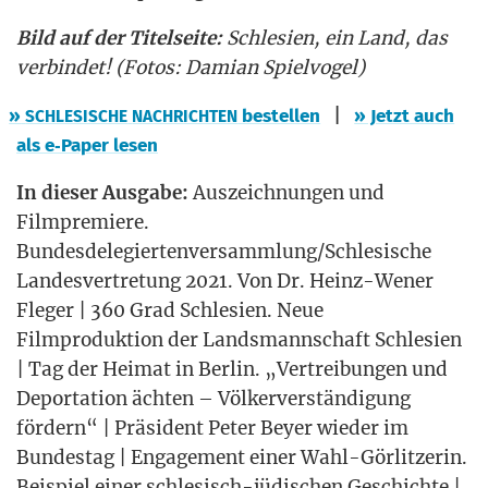
Bild auf der Titel­sei­te:
Schle­si­en, ein Land, das
ver­bin­det! (Fotos: Dami­an Spielvogel)
|
»
bestel­len
» Jetzt auch
SCHLESISCHE
NACHRICHTEN
als e‑Paper lesen
In die­ser Aus­ga­be:
Aus­zeich­nun­gen und
Film­pre­mie­re.
Bundesdelegiertenversammlung/Schlesische
Lan­des­ver­tre­tung 2021. Von Dr. Heinz-Wener
Fle­ger | 360 Grad Schle­si­en. Neue
Film­pro­duk­ti­on der Lands­mann­schaft Schle­si­en
| Tag der Hei­mat in Ber­lin. „Ver­trei­bun­gen und
Depor­ta­ti­on äch­ten – Völ­ker­ver­stän­di­gung
för­dern“ | Prä­si­dent Peter Bey­er wie­der im
Bun­des­tag | Enga­ge­ment einer Wahl-Gör­lit­ze­rin.
Bei­spiel einer schle­sisch-jüdi­schen Geschich­te |