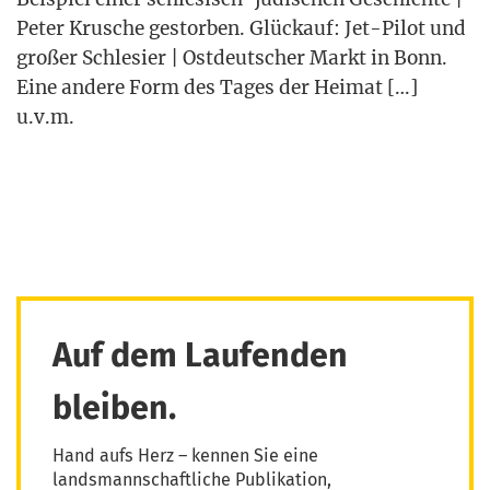
Peter Kru­sche gestor­ben. Glück­auf: Jet-Pilot und
gro­ßer Schle­si­er | Ost­deut­scher Markt in Bonn.
Eine ande­re Form des Tages der Hei­mat […]
u.v.m.
Auf dem Laufenden
bleiben.
Hand aufs Herz – kennen Sie eine
landsmannschaftliche Publikation,