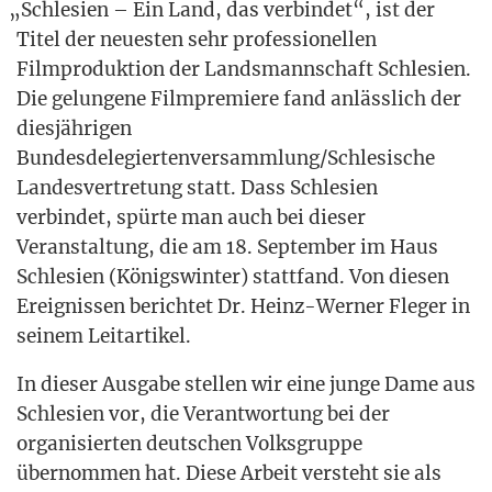
„
Schle­si­en – Ein Land, das ver­bin­det“, ist der
Titel der neu­es­ten sehr pro­fes­sio­nel­len
Film­pro­duk­ti­on der Lands­mann­schaft Schle­si­en.
Die gelun­ge­ne Film­pre­mie­re fand anläss­lich der
dies­jäh­ri­gen
Bundesdelegiertenversammlung/Schlesische
Lan­des­ver­tre­tung statt. Dass Schle­si­en
ver­bin­det, spür­te man auch bei die­ser
Ver­an­stal­tung, die am 18. Sep­tem­ber im Haus
Schle­si­en (Königs­win­ter) statt­fand. Von die­sen
Ereig­nis­sen berich­tet Dr. Heinz-Wer­ner Fle­ger in
sei­nem Leitartikel.
In die­ser Aus­ga­be stel­len wir eine jun­ge Dame aus
Schle­si­en vor, die Ver­ant­wor­tung bei der
orga­ni­sier­ten deut­schen Volks­grup­pe
über­nom­men hat. Die­se Arbeit ver­steht sie als